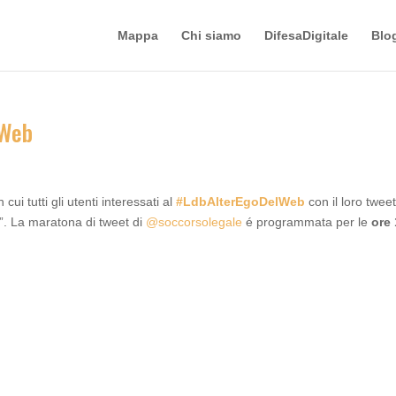
Mappa
Chi siamo
DifesaDigitale
Blo
lWeb
cui tutti gli utenti interessati al
#LdbAlterEgoDelWeb
con il loro twee
c”. La maratona di tweet di
@soccorsolegale
é programmata per le
ore 