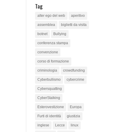
Tag
alter ego del web
aperitivo
assemblea
biglietti da visita
botnet
Bullying
conferenza stampa
convenzione
corso di formazione
criminologia
crowdfunding
Cyberbullismo
cybercrime
Cybersquatting
CyberStalking
Esterovestizione
Europa
Furti di identità
giustizia
inglese
Lecce
linux