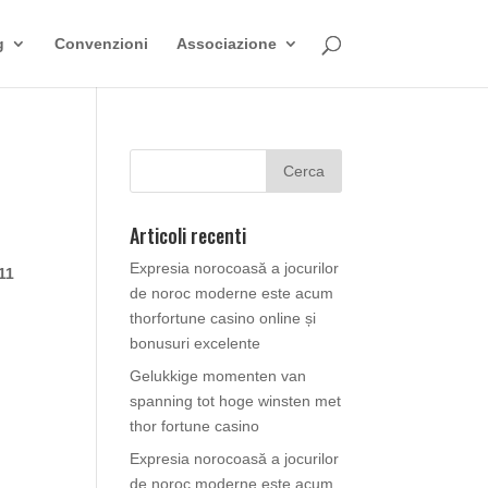
g
Convenzioni
Associazione
Articoli recenti
t
Expresia norocoasă a jocurilor
11
de noroc moderne este acum
thorfortune casino online și
bonusuri excelente
Gelukkige momenten van
spanning tot hoge winsten met
thor fortune casino
Expresia norocoasă a jocurilor
de noroc moderne este acum