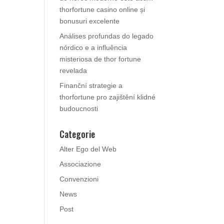
thorfortune casino online și
bonusuri excelente
Análises profundas do legado
nórdico e a influência
misteriosa de thor fortune
revelada
Finanční strategie a
thorfortune pro zajištění klidné
budoucnosti
Categorie
Alter Ego del Web
Associazione
Convenzioni
News
Post