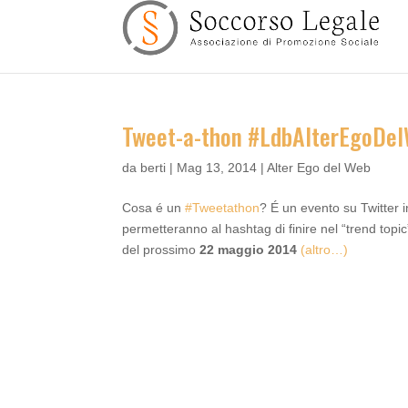
Tweet-a-thon #LdbAlterEgoDe
da
berti
|
Mag 13, 2014
|
Alter Ego del Web
Cosa é un
#Tweetathon
? É un evento su Twitter in 
permetteranno al hashtag di finire nel “trend topi
del prossimo
22 maggio 2014
(altro…)