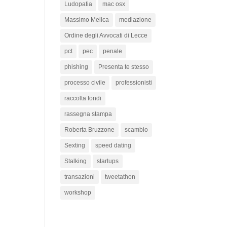
Ludopatia
mac osx
Massimo Melica
mediazione
Ordine degli Avvocati di Lecce
pct
pec
penale
phishing
Presenta te stesso
processo civile
professionisti
raccolta fondi
rassegna stampa
Roberta Bruzzone
scambio
Sexting
speed dating
Stalking
startups
transazioni
tweetathon
workshop