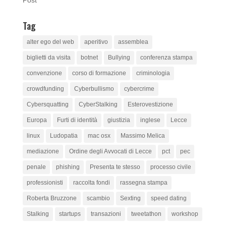
Tag
alter ego del web
aperitivo
assemblea
biglietti da visita
botnet
Bullying
conferenza stampa
convenzione
corso di formazione
criminologia
crowdfunding
Cyberbullismo
cybercrime
Cybersquatting
CyberStalking
Esterovestizione
Europa
Furti di identità
giustizia
inglese
Lecce
linux
Ludopatia
mac osx
Massimo Melica
mediazione
Ordine degli Avvocati di Lecce
pct
pec
penale
phishing
Presenta te stesso
processo civile
professionisti
raccolta fondi
rassegna stampa
Roberta Bruzzone
scambio
Sexting
speed dating
Stalking
startups
transazioni
tweetathon
workshop