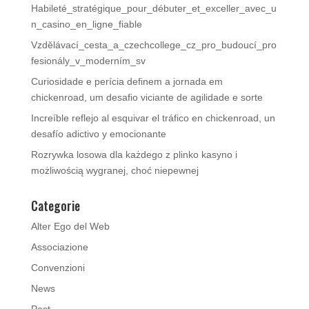
Habileté_stratégique_pour_débuter_et_exceller_avec_u
n_casino_en_ligne_fiable
Vzdělávací_cesta_a_czechcollege_cz_pro_budoucí_pro
fesionály_v_moderním_sv
Curiosidade e perícia definem a jornada em
chickenroad, um desafio viciante de agilidade e sorte
Increíble reflejo al esquivar el tráfico en chickenroad, un
desafío adictivo y emocionante
Rozrywka losowa dla każdego z plinko kasyno i
możliwością wygranej, choć niepewnej
Categorie
Alter Ego del Web
Associazione
Convenzioni
News
Post