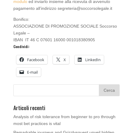
modulo
ed inviarlo insieme alla ricevuta di avvenuto
pagamento all’indirizzo segreteria@soccorsolegale.it
Bonifico:
ASSOCIAZIONE DI PROMOZIONE SOCIALE Soccorso
Legale –
IBAN IT 46 C 07601 16000 001018380905
Condividi:
Facebook
X
LinkedIn
E-mail
Articoli recenti
Analysis of risk tolerance from beginner to pro through
most bet practices is vital
Remarkable journeys and Grizzlysquest unveil hidden