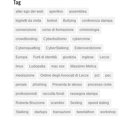
Tag
alter ego del web
aperitivo
assemblea
biglietti da visita
botnet
Bullying
conferenza stampa
convenzione
corso di formazione
criminologia
crowdfunding
Cyberbullismo
cybercrime
Cybersquatting
CyberStalking
Esterovestizione
Europa
Furti di identità
giustizia
inglese
Lecce
linux
Ludopatia
mac osx
Massimo Melica
mediazione
Ordine degli Avvocati di Lecce
pct
pec
penale
phishing
Presenta te stesso
processo civile
professionisti
raccolta fondi
rassegna stampa
Roberta Bruzzone
scambio
Sexting
speed dating
Stalking
startups
transazioni
tweetathon
workshop