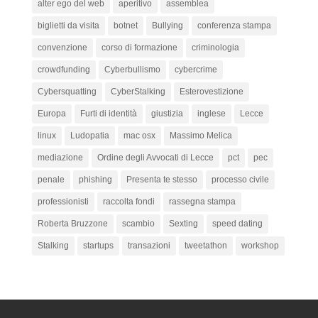
alter ego del web
aperitivo
assemblea
biglietti da visita
botnet
Bullying
conferenza stampa
convenzione
corso di formazione
criminologia
crowdfunding
Cyberbullismo
cybercrime
Cybersquatting
CyberStalking
Esterovestizione
Europa
Furti di identità
giustizia
inglese
Lecce
linux
Ludopatia
mac osx
Massimo Melica
mediazione
Ordine degli Avvocati di Lecce
pct
pec
penale
phishing
Presenta te stesso
processo civile
professionisti
raccolta fondi
rassegna stampa
Roberta Bruzzone
scambio
Sexting
speed dating
Stalking
startups
transazioni
tweetathon
workshop