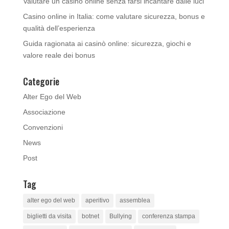
Valutare un casinò online senza farsi incantare dalle luci
Casino online in Italia: come valutare sicurezza, bonus e
qualità dell’esperienza
Guida ragionata ai casinò online: sicurezza, giochi e
valore reale dei bonus
Categorie
Alter Ego del Web
Associazione
Convenzioni
News
Post
Tag
alter ego del web
aperitivo
assemblea
biglietti da visita
botnet
Bullying
conferenza stampa