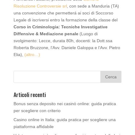
Risoluzione Controversie srl
, con sede a Manduria (TA)
una convenzione che permetterá ai soci di Soccorso
Legale di iscriversi entro la formazione della classe del
Corso in Criminologia: Tecniche Investigative
Diffensive & Mediazione penale
(Luogo di
svolgimento: Lecce, durata 80h, docenti: la
Dott.ssa
Roberta Bruzzone,
l’Avv. Daniele Galoppa e l’Avv. Pietro
Elia),
(altro…)
Articoli recenti
Bonus senza deposito nei casinò online: guida pratica
per scegliere con criterio
Casino online in Italia: guida pratica per scegliere una
piattaforma affidabile