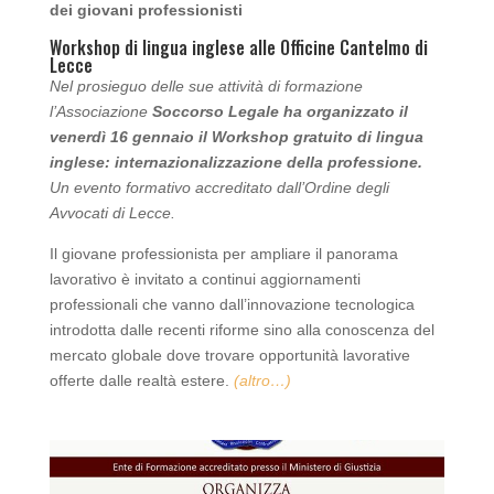
dei giovani professionisti
Workshop di lingua inglese alle Officine Cantelmo di
Lecce
Nel prosieguo delle sue attività di formazione
l’Associazione
Soccorso Legale ha organizzato il
venerdì 16 gennaio il Workshop gratuito di lingua
inglese: internazionalizzazione della professione.
Un evento formativo accreditato dall’Ordine degli
Avvocati di Lecce.
Il giovane professionista per ampliare il panorama
lavorativo è invitato a continui aggiornamenti
professionali che vanno dall’innovazione tecnologica
introdotta dalle recenti riforme sino alla conoscenza del
mercato globale dove trovare opportunità lavorative
offerte dalle realtà estere.
(altro…)