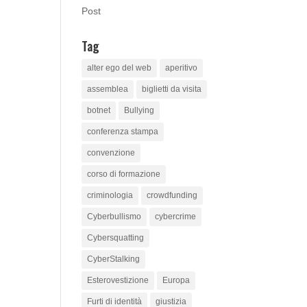
Post
Tag
alter ego del web
aperitivo
assemblea
biglietti da visita
botnet
Bullying
conferenza stampa
convenzione
corso di formazione
criminologia
crowdfunding
Cyberbullismo
cybercrime
Cybersquatting
CyberStalking
Esterovestizione
Europa
Furti di identità
giustizia