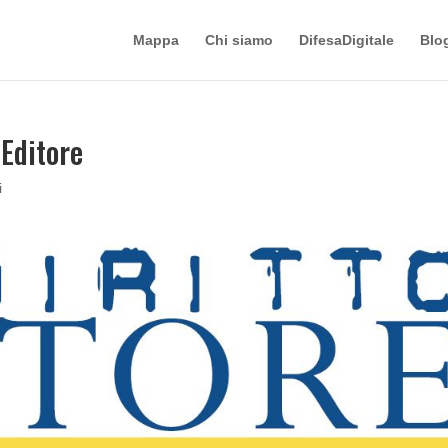
Mappa
Chi siamo
DifesaDigitale
Blo
 Editore
i