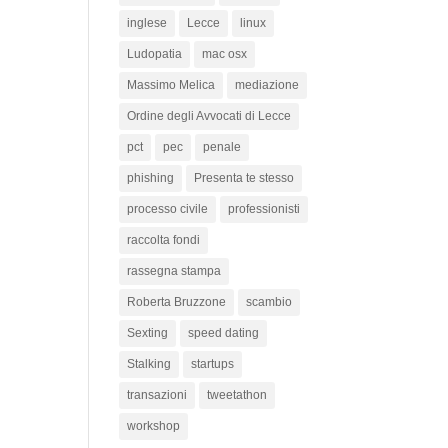
inglese
Lecce
linux
Ludopatia
mac osx
Massimo Melica
mediazione
Ordine degli Avvocati di Lecce
pct
pec
penale
phishing
Presenta te stesso
processo civile
professionisti
raccolta fondi
rassegna stampa
Roberta Bruzzone
scambio
Sexting
speed dating
Stalking
startups
transazioni
tweetathon
workshop