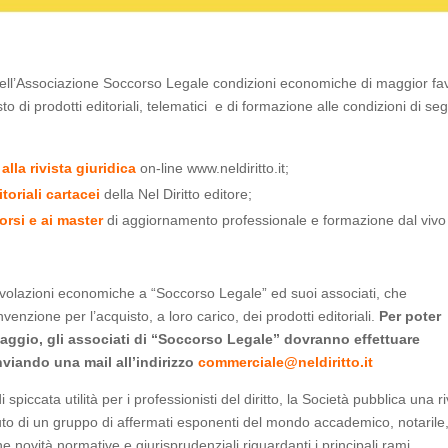
dell’Associazione Soccorso Legale condizioni economiche di maggior fa
sto di prodotti editoriali, telematici e di formazione alle condizioni di seg
lla rivista giuridica
on-line www.neldiritto.it;
toriali cartacei
della Nel Diritto editore;
corsi e ai master
di aggiornamento professionale e formazione dal vivo
evolazioni economiche a “Soccorso Legale” ed suoi associati, che
enzione per l’acquisto, a loro carico, dei prodotti editoriali.
Per poter
aggio, gli associati di “Soccorso Legale” dovranno effettuare
 inviando una mail all’indirizzo
commerciale@neldiritto.it
 spiccata utilità per i professionisti del diritto, la Società pubblica una ri
buto di un gruppo di affermati esponenti del mondo accademico, notarile
 novità normative e giurisprudenziali riguardanti i principali rami