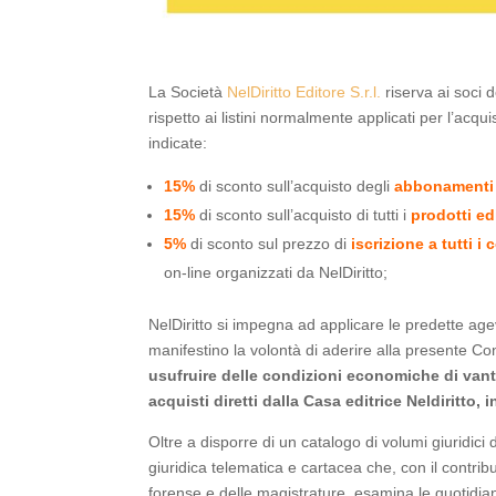
La Società
NelDiritto Editore S.r.l.
riserva ai soci 
rispetto ai listini normalmente applicati per l’acqui
indicate:
15%
di sconto sull’acquisto degli
abbonamenti a
15%
di sconto sull’acquisto di tutti i
prodotti edi
5%
di sconto sul prezzo di
iscrizione a tutti i 
on-line organizzati da NelDiritto;
NelDiritto si impegna ad applicare le predette ag
manifestino la volontà di aderire alla presente Conv
usufruire delle condizioni economiche di vant
acquisti diretti dalla Casa editrice Neldiritto,
Oltre a disporre di un catalogo di volumi giuridici di
giuridica telematica e cartacea che, con il contri
forense e delle magistrature, esamina le quotidiane