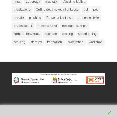
linux
Ludopatia
mac osx
Massimo Melica
mediazione
Ordine degli Avvocati di Lecce
pct
pec
penale
phishing
Presenta te stesso
processo civile
professionisti
raccolta fondi
rassegna stampa
Roberta Bruzzone
scambio
Sexting
speed dating
Stalking
startups
transazioni
tweetathon
workshop