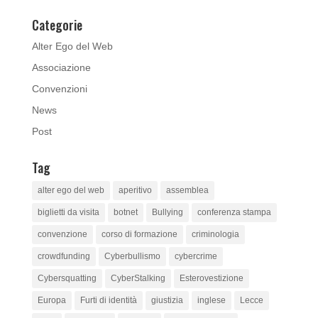
Categorie
Alter Ego del Web
Associazione
Convenzioni
News
Post
Tag
alter ego del web
aperitivo
assemblea
biglietti da visita
botnet
Bullying
conferenza stampa
convenzione
corso di formazione
criminologia
crowdfunding
Cyberbullismo
cybercrime
Cybersquatting
CyberStalking
Esterovestizione
Europa
Furti di identità
giustizia
inglese
Lecce