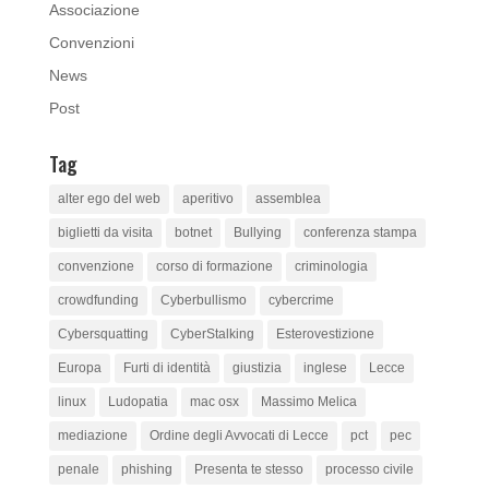
Associazione
Convenzioni
News
Post
Tag
alter ego del web
aperitivo
assemblea
biglietti da visita
botnet
Bullying
conferenza stampa
convenzione
corso di formazione
criminologia
crowdfunding
Cyberbullismo
cybercrime
Cybersquatting
CyberStalking
Esterovestizione
Europa
Furti di identità
giustizia
inglese
Lecce
linux
Ludopatia
mac osx
Massimo Melica
mediazione
Ordine degli Avvocati di Lecce
pct
pec
penale
phishing
Presenta te stesso
processo civile