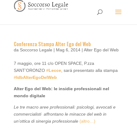
Conferenza Stampa Alter Ego del Web
da
Soccorso Legale
|
Mag 6, 2014
|
Alter Ego del Web
7 maggio, ore 11 c/o OPEN SPACE, P.zza
SANT’ORONZO
#
Lecce
, sará presentato alla stampa
#
ldbAlterEgoDelWeb
Alter Ego del Web: le insidie professionali nel
mondo digitale
Le tre macro aree professionali: psicologi, avvocati e
commercialisti affrontano le minacce del web in
un’ottica di sinergia professionale
(altro…)