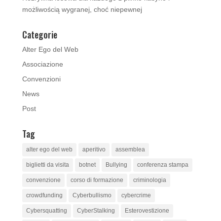
możliwością wygranej, choć niepewnej
Categorie
Alter Ego del Web
Associazione
Convenzioni
News
Post
Tag
alter ego del web
aperitivo
assemblea
biglietti da visita
botnet
Bullying
conferenza stampa
convenzione
corso di formazione
criminologia
crowdfunding
Cyberbullismo
cybercrime
Cybersquatting
CyberStalking
Esterovestizione