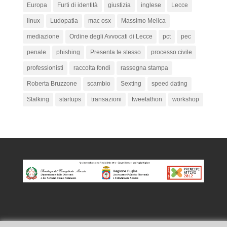
Europa
Furti di identità
giustizia
inglese
Lecce
linux
Ludopatia
mac osx
Massimo Melica
mediazione
Ordine degli Avvocati di Lecce
pct
pec
penale
phishing
Presenta te stesso
processo civile
professionisti
raccolta fondi
rassegna stampa
Roberta Bruzzone
scambio
Sexting
speed dating
Stalking
startups
transazioni
tweetathon
workshop