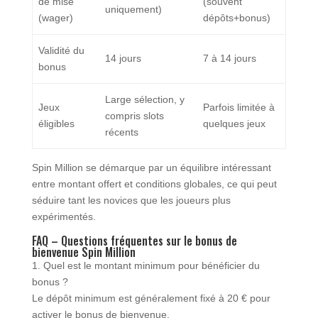
de mise
(souvent
uniquement)
(wager)
dépôts+bonus)
Validité du
14 jours
7 à 14 jours
bonus
Large sélection, y
Jeux
Parfois limitée à
compris slots
éligibles
quelques jeux
récents
Spin Million se démarque par un équilibre intéressant
entre montant offert et conditions globales, ce qui peut
séduire tant les novices que les joueurs plus
expérimentés.
FAQ – Questions fréquentes sur le bonus de
bienvenue Spin Million
1. Quel est le montant minimum pour bénéficier du
bonus ?
Le dépôt minimum est généralement fixé à 20 € pour
activer le bonus de bienvenue.