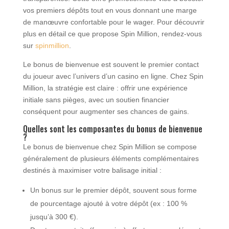
vos premiers dépôts tout en vous donnant une marge
de manœuvre confortable pour le wager. Pour découvrir
plus en détail ce que propose Spin Million, rendez-vous
sur
spinmillion
.
Le bonus de bienvenue est souvent le premier contact
du joueur avec l’univers d’un casino en ligne. Chez Spin
Million, la stratégie est claire : offrir une expérience
initiale sans pièges, avec un soutien financier
conséquent pour augmenter ses chances de gains.
Quelles sont les composantes du bonus de bienvenue
?
Le bonus de bienvenue chez Spin Million se compose
généralement de plusieurs éléments complémentaires
destinés à maximiser votre balisage initial :
Un bonus sur le premier dépôt, souvent sous forme
de pourcentage ajouté à votre dépôt (ex : 100 %
jusqu’à 300 €).