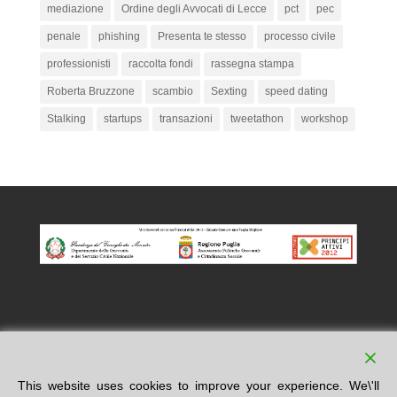
mediazione
Ordine degli Avvocati di Lecce
pct
pec
penale
phishing
Presenta te stesso
processo civile
professionisti
raccolta fondi
rassegna stampa
Roberta Bruzzone
scambio
Sexting
speed dating
Stalking
startups
transazioni
tweetathon
workshop
This website uses cookies to improve your experience. We\'ll