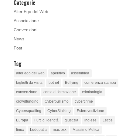
Categorie
Alter Ego del Web
Associazione
Convenzioni
News
Post
Tag
alter ego del web
aperitivo
assemblea
biglietti da visita
botnet
Bullying
conferenza stampa
convenzione
corso di formazione
criminologia
crowdfunding
Cyberbullismo
cybercrime
Cybersquatting
CyberStalking
Esterovestizione
Europa
Furti di identità
giustizia
inglese
Lecce
linux
Ludopatia
mac osx
Massimo Melica