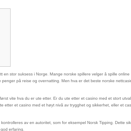
t en stor suksess i Norge. Mange norske spillere velger å spille online
are penger på reise og overnatting. Men hva er det beste norske nettcas
rst vite hva du er ute etter. Er du ute etter et casino med et stort utva
ute etter et casino med et høyt nivå av trygghet og sikkerhet, eller et ca
g kontrolleres av en autoritet, som for eksempel Norsk Tipping. Dette sik
 god erfaring.