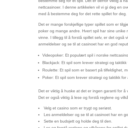
bestemme seg for et spil. Det er derfor viktig å ha 
nettcasinoer. I denne artikkelen vil vi gi deg en o
med å bestemme deg for det rette spillet for deg.
Det er mange forskjellige typer spillet som er tilgj
poker og mange andre. Hvert spil har sine unike reg
vinne. I tillegg til å forstå spillet selv, er det ogs
anmeldelser og se til at casinoet har en god repu
Videopoker: Et populært spil i norske nettcasin
Blackjack: Et spil som krever strategi og taktikk 
Roulette: Et spil som er basert på tilfeldighet
Poker: Et spil som krever strategi og taktikk for
Det er viktig å huske at det er ingen garanti for å 
Det er også viktig å lese og forstå reglene og vilkå
Velg et casino som er trygt og seriøst.
Les anmeldelser og se til at casinoet har en g
Sette en budsjett og holde deg til den.
Les og forstå reglene og vilkårene for spillet du