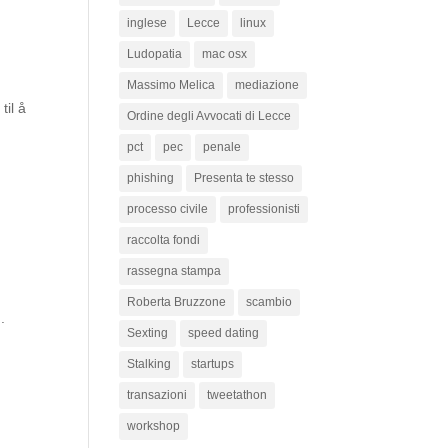
inglese
Lecce
linux
g
Ludopatia
mac osx
Massimo Melica
mediazione
til å
Ordine degli Avvocati di Lecce
e
pct
pec
penale
phishing
Presenta te stesso
processo civile
professionisti
raccolta fondi
rassegna stampa
Roberta Bruzzone
scambio
.
Sexting
speed dating
Stalking
startups
transazioni
tweetathon
workshop