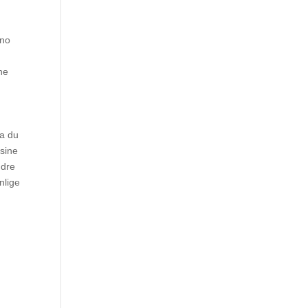
ino
ine
va du
 sine
ndre
nlige