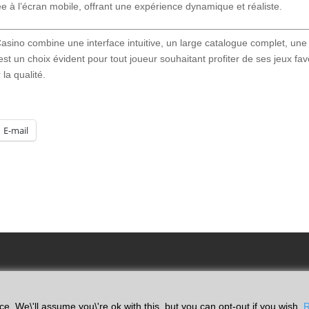
tée à l’écran mobile, offrant une expérience dynamique et réaliste.
sino combine une interface intuitive, un large catalogue complet, une
t un choix évident pour tout joueur souhaitant profiter de ses jeux fav
la qualité.
E-mail
. We\'ll assume you\'re ok with this, but you can opt-out if you wish.
R