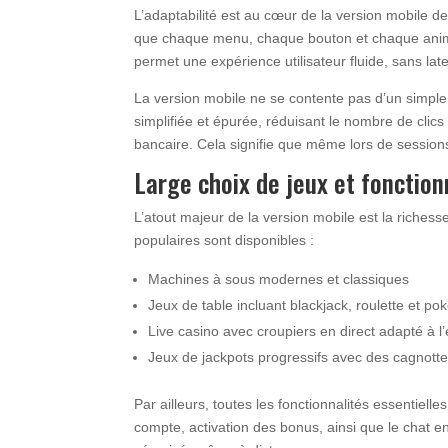
L’adaptabilité est au cœur de la version mobile 
que chaque menu, chaque bouton et chaque animati
permet une expérience utilisateur fluide, sans lat
La version mobile ne se contente pas d’un simple
simplifiée et épurée, réduisant le nombre de clics
bancaire. Cela signifie que même lors de sessions 
Large choix de jeux et fonction
L’atout majeur de la version mobile est la riches
populaires sont disponibles :
Machines à sous modernes et classiques
Jeux de table incluant blackjack, roulette et po
Live casino avec croupiers en direct adapté à l
Jeux de jackpots progressifs avec des cagnott
Par ailleurs, toutes les fonctionnalités essentiell
compte, activation des bonus, ainsi que le chat en 