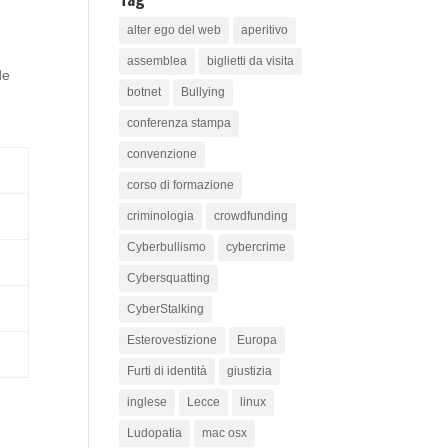
alter ego del web
aperitivo
assemblea
biglietti da visita
de
botnet
Bullying
conferenza stampa
convenzione
corso di formazione
criminologia
crowdfunding
Cyberbullismo
cybercrime
Cybersquatting
CyberStalking
Esterovestizione
Europa
Furti di identità
giustizia
inglese
Lecce
linux
Ludopatia
mac osx