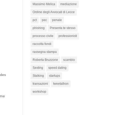
Massimo Melica
mediazione
Ordine degli Avvocati di Lecce
pct
pec
penale
phishing
Presenta te stesso
processo civile
professionisti
raccolta fondi
rassegna stampa
Roberta Bruzzone
scambio
Sexting
speed dating
 des
Stalking
startups
transazioni
tweetathon
workshop
même