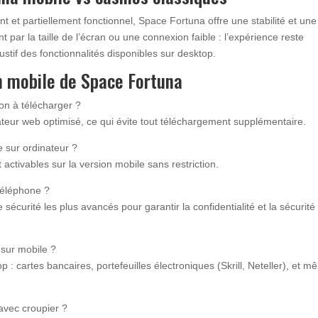
 et partiellement fonctionnel, Space Fortuna offre une stabilité et une
nt par la taille de l’écran ou une connexion faible : l’expérience reste
tif des fonctionnalités disponibles sur desktop.
on mobile de Space Fortuna
ion à télécharger ?
ateur web optimisé, ce qui évite tout téléchargement supplémentaire.
e sur ordinateur ?
 activables sur la version mobile sans restriction.
 téléphone ?
 sécurité les plus avancés pour garantir la confidentialité et la sécurité
 sur mobile ?
 cartes bancaires, portefeuilles électroniques (Skrill, Neteller), et 
 avec croupier ?