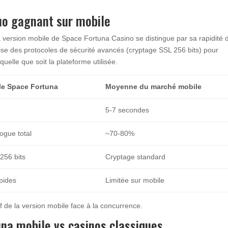
uo gagnant sur mobile
a version mobile de Space Fortuna Casino se distingue par sa rapidité 
ilise des protocoles de sécurité avancés (cryptage SSL 256 bits) pour
elle que soit la plateforme utilisée.
le Space Fortuna
Moyenne du marché mobile
5-7 secondes
ogue total
~70-80%
256 bits
Cryptage standard
apides
Limitée sur mobile
if de la version mobile face à la concurrence.
na mobile vs casinos classiques