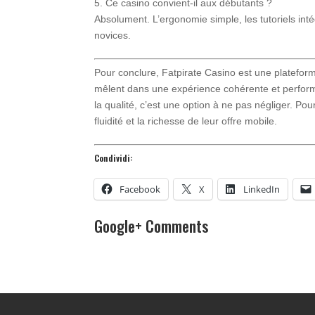
5. Ce casino convient-il aux débutants ?
Absolument. L’ergonomie simple, les tutoriels inté
novices.
Pour conclure, Fatpirate Casino est une plateform
mêlent dans une expérience cohérente et perform
la qualité, c’est une option à ne pas négliger. Po
fluidité et la richesse de leur offre mobile.
Condividi:
Facebook
X
LinkedIn
Google+ Comments