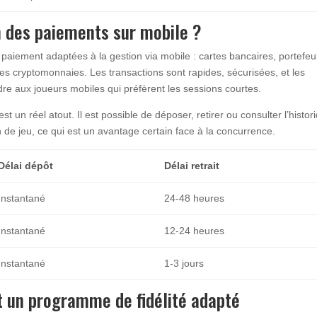
 des paiements sur mobile ?
 paiement adaptées à la gestion via mobile : cartes bancaires, portefeui
es cryptomonnaies. Les transactions sont rapides, sécurisées, et les
e aux joueurs mobiles qui préfèrent les sessions courtes.
 un réel atout. Il est possible de déposer, retirer ou consulter l’histor
 de jeu, ce qui est un avantage certain face à la concurrence.
Délai dépôt
Délai retrait
Instantané
24-48 heures
Instantané
12-24 heures
Instantané
1-3 jours
t un programme de fidélité adapté