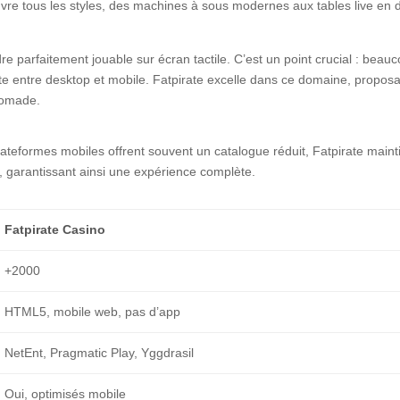
ouvre tous les styles, des machines à sous modernes aux tables live en d
re parfaitement jouable sur écran tactile. C’est un point crucial : beau
nte entre desktop et mobile. Fatpirate excelle dans ce domaine, propos
nomade.
lateformes mobiles offrent souvent un catalogue réduit, Fatpirate maint
, garantissant ainsi une expérience complète.
Fatpirate Casino
+2000
HTML5, mobile web, pas d’app
NetEnt, Pragmatic Play, Yggdrasil
Oui, optimisés mobile