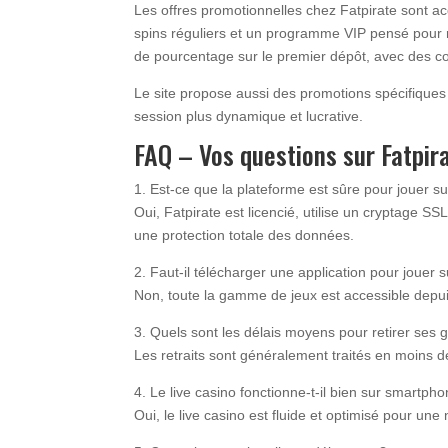
Les offres promotionnelles chez Fatpirate sont ac
spins réguliers et un programme VIP pensé pour r
de pourcentage sur le premier dépôt, avec des con
Le site propose aussi des promotions spécifiques 
session plus dynamique et lucrative.
FAQ – Vos questions sur Fatpir
1. Est-ce que la plateforme est sûre pour jouer s
Oui, Fatpirate est licencié, utilise un cryptage SS
une protection totale des données.
2. Faut-il télécharger une application pour jouer 
Non, toute la gamme de jeux est accessible depuis 
3. Quels sont les délais moyens pour retirer ses g
Les retraits sont généralement traités en moins 
4. Le live casino fonctionne-t-il bien sur smartph
Oui, le live casino est fluide et optimisé pour une