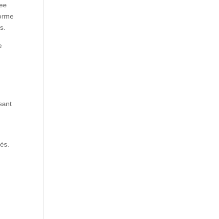
ree
forme
s.
e
ssant
cès.