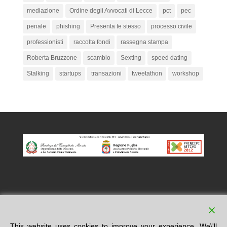
mediazione
Ordine degli Avvocati di Lecce
pct
pec
penale
phishing
Presenta te stesso
processo civile
professionisti
raccolta fondi
rassegna stampa
Roberta Bruzzone
scambio
Sexting
speed dating
Stalking
startups
transazioni
tweetathon
workshop
This website uses cookies to improve your experience. We\'ll