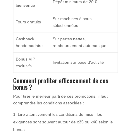
Dépôt minimum de 20 €
bienvenue
Sur machines à sous
Tours gratuits
sélectionnées
Cashback
Sur pertes nettes,
hebdomadaire
remboursement automatique
Bonus VIP
Invitation sur base d’activité
exclusifs
Comment profiter efficacement de ces
bonus ?
Pour tirer le meilleur parti de ces promotions, il faut
comprendre les conditions associées :
Lire attentivement les conditions de mise : les
exigences sont souvent autour de x35 ou x40 selon le
bonus.