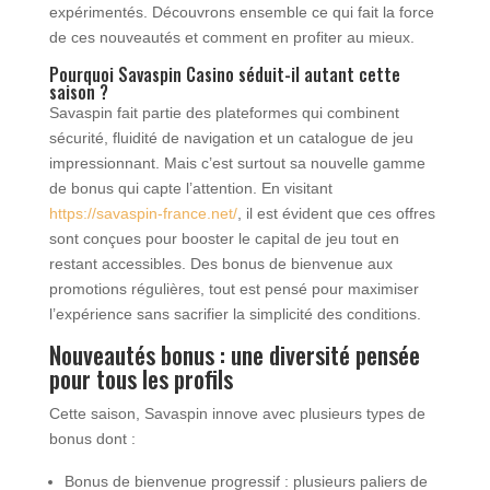
expérimentés. Découvrons ensemble ce qui fait la force
de ces nouveautés et comment en profiter au mieux.
Pourquoi Savaspin Casino séduit-il autant cette
saison ?
Savaspin fait partie des plateformes qui combinent
sécurité, fluidité de navigation et un catalogue de jeu
impressionnant. Mais c’est surtout sa nouvelle gamme
de bonus qui capte l’attention. En visitant
https://savaspin-france.net/
, il est évident que ces offres
sont conçues pour booster le capital de jeu tout en
restant accessibles. Des bonus de bienvenue aux
promotions régulières, tout est pensé pour maximiser
l’expérience sans sacrifier la simplicité des conditions.
Nouveautés bonus : une diversité pensée
pour tous les profils
Cette saison, Savaspin innove avec plusieurs types de
bonus dont :
Bonus de bienvenue progressif : plusieurs paliers de