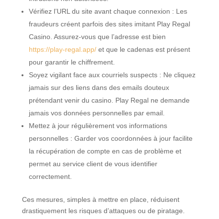
Vérifiez l’URL du site avant chaque connexion : Les
fraudeurs créent parfois des sites imitant Play Regal
Casino. Assurez-vous que l’adresse est bien
https://play-regal.app/
et que le cadenas est présent
pour garantir le chiffrement.
Soyez vigilant face aux courriels suspects : Ne cliquez
jamais sur des liens dans des emails douteux
prétendant venir du casino. Play Regal ne demande
jamais vos données personnelles par email.
Mettez à jour régulièrement vos informations
personnelles : Garder vos coordonnées à jour facilite
la récupération de compte en cas de problème et
permet au service client de vous identifier
correctement.
Ces mesures, simples à mettre en place, réduisent
drastiquement les risques d’attaques ou de piratage.