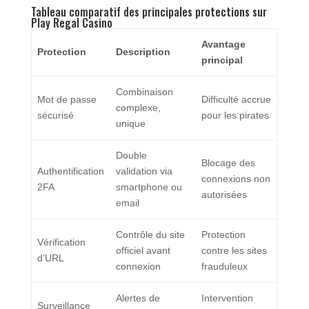
Tableau comparatif des principales protections sur
Play Regal Casino
Avantage
Protection
Description
principal
Combinaison
Mot de passe
Difficulté accrue
complexe,
sécurisé
pour les pirates
unique
Double
Blocage des
Authentification
validation via
connexions non
2FA
smartphone ou
autorisées
email
Contrôle du site
Protection
Vérification
officiel avant
contre les sites
d’URL
connexion
frauduleux
Alertes de
Intervention
Surveillance