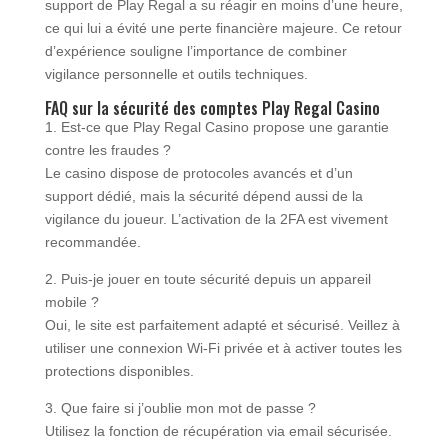
support de Play Regal a su réagir en moins d’une heure,
ce qui lui a évité une perte financière majeure. Ce retour
d’expérience souligne l’importance de combiner
vigilance personnelle et outils techniques.
FAQ sur la sécurité des comptes Play Regal Casino
1. Est-ce que Play Regal Casino propose une garantie
contre les fraudes ?
Le casino dispose de protocoles avancés et d’un
support dédié, mais la sécurité dépend aussi de la
vigilance du joueur. L’activation de la 2FA est vivement
recommandée.
2. Puis-je jouer en toute sécurité depuis un appareil
mobile ?
Oui, le site est parfaitement adapté et sécurisé. Veillez à
utiliser une connexion Wi-Fi privée et à activer toutes les
protections disponibles.
3. Que faire si j’oublie mon mot de passe ?
Utilisez la fonction de récupération via email sécurisée.