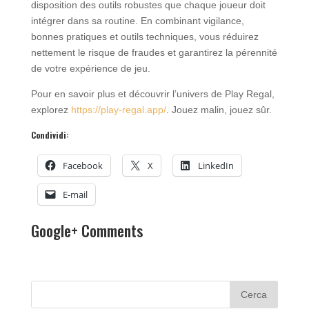
disposition des outils robustes que chaque joueur doit
intégrer dans sa routine. En combinant vigilance,
bonnes pratiques et outils techniques, vous réduirez
nettement le risque de fraudes et garantirez la pérennité
de votre expérience de jeu.
Pour en savoir plus et découvrir l’univers de Play Regal,
explorez
https://play-regal.app/
. Jouez malin, jouez sûr.
Condividi:
Facebook
X
LinkedIn
E-mail
Google+ Comments