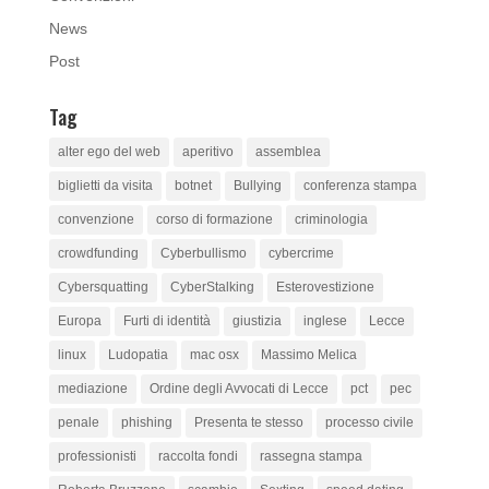
News
Post
Tag
alter ego del web
aperitivo
assemblea
biglietti da visita
botnet
Bullying
conferenza stampa
convenzione
corso di formazione
criminologia
crowdfunding
Cyberbullismo
cybercrime
Cybersquatting
CyberStalking
Esterovestizione
Europa
Furti di identità
giustizia
inglese
Lecce
linux
Ludopatia
mac osx
Massimo Melica
mediazione
Ordine degli Avvocati di Lecce
pct
pec
penale
phishing
Presenta te stesso
processo civile
professionisti
raccolta fondi
rassegna stampa