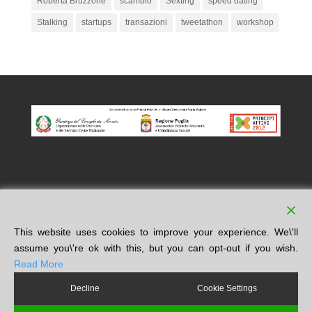
Roberta Bruzzone
scambio
Sexting
speed dating
Stalking
startups
transazioni
tweetathon
workshop
This website uses cookies to improve your experience. We\'ll
assume you\'re ok with this, but you can opt-out if you wish.
Read More
Decline
Cookie Settings