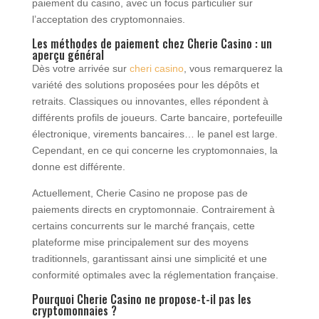
paiement du casino, avec un focus particulier sur
l’acceptation des cryptomonnaies.
Les méthodes de paiement chez Cherie Casino : un
aperçu général
Dès votre arrivée sur
cheri casino
, vous remarquerez la
variété des solutions proposées pour les dépôts et
retraits. Classiques ou innovantes, elles répondent à
différents profils de joueurs. Carte bancaire, portefeuille
électronique, virements bancaires… le panel est large.
Cependant, en ce qui concerne les cryptomonnaies, la
donne est différente.
Actuellement, Cherie Casino ne propose pas de
paiements directs en cryptomonnaie. Contrairement à
certains concurrents sur le marché français, cette
plateforme mise principalement sur des moyens
traditionnels, garantissant ainsi une simplicité et une
conformité optimales avec la réglementation française.
Pourquoi Cherie Casino ne propose-t-il pas les
cryptomonnaies ?