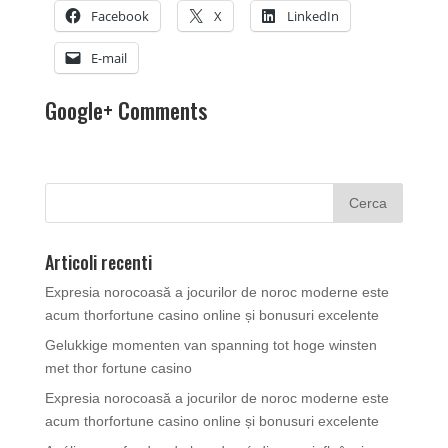
Facebook
X
LinkedIn
E-mail
Google+ Comments
Articoli recenti
Expresia norocoasă a jocurilor de noroc moderne este
acum thorfortune casino online și bonusuri excelente
Gelukkige momenten van spanning tot hoge winsten
met thor fortune casino
Expresia norocoasă a jocurilor de noroc moderne este
acum thorfortune casino online și bonusuri excelente