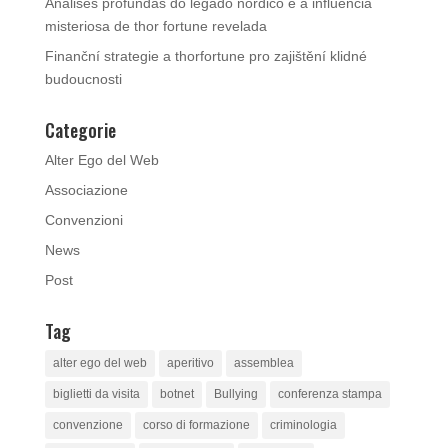
Análises profundas do legado nórdico e a influência
misteriosa de thor fortune revelada
Finanční strategie a thorfortune pro zajištění klidné
budoucnosti
Categorie
Alter Ego del Web
Associazione
Convenzioni
News
Post
Tag
alter ego del web
aperitivo
assemblea
biglietti da visita
botnet
Bullying
conferenza stampa
convenzione
corso di formazione
criminologia