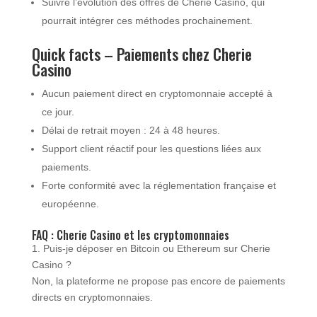
Suivre l’évolution des offres de Cherie Casino, qui
pourrait intégrer ces méthodes prochainement.
Quick facts – Paiements chez Cherie
Casino
Aucun paiement direct en cryptomonnaie accepté à
ce jour.
Délai de retrait moyen : 24 à 48 heures.
Support client réactif pour les questions liées aux
paiements.
Forte conformité avec la réglementation française et
européenne.
FAQ : Cherie Casino et les cryptomonnaies
1. Puis-je déposer en Bitcoin ou Ethereum sur Cherie
Casino ?
Non, la plateforme ne propose pas encore de paiements
directs en cryptomonnaies.