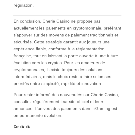
régulation.
En conclusion, Cherie Casino ne propose pas
actuellement les paiements en cryptomonnaie, préférant
s’appuyer sur des moyens de paiement traditionnels et
sécurisés. Cette stratégie garantit aux joueurs une
expérience fiable, conforme à la réglementation
française, tout en laissant la porte ouverte à une future
évolution vers les cryptos. Pour les amateurs de
cryptomonnaies, il existe toujours des solutions
intermédiaires, mais le choix reste à faire selon ses
priorités entre simplicité, rapidité et innovation.
Pour rester informé des nouveautés sur Cherie Casino,
consultez régulièrement leur site officiel et leurs
annonces. L’univers des paiements dans l’iGaming est
en permanente évolution.
Condividi: