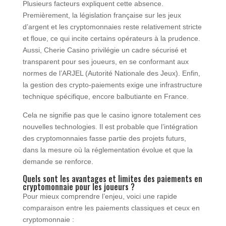
Plusieurs facteurs expliquent cette absence.
Premièrement, la législation française sur les jeux
d’argent et les cryptomonnaies reste relativement stricte
et floue, ce qui incite certains opérateurs à la prudence.
Aussi, Cherie Casino privilégie un cadre sécurisé et
transparent pour ses joueurs, en se conformant aux
normes de l’ARJEL (Autorité Nationale des Jeux). Enfin,
la gestion des crypto-paiements exige une infrastructure
technique spécifique, encore balbutiante en France.
Cela ne signifie pas que le casino ignore totalement ces
nouvelles technologies. Il est probable que l’intégration
des cryptomonnaies fasse partie des projets futurs,
dans la mesure où la réglementation évolue et que la
demande se renforce.
Quels sont les avantages et limites des paiements en
cryptomonnaie pour les joueurs ?
Pour mieux comprendre l’enjeu, voici une rapide
comparaison entre les paiements classiques et ceux en
cryptomonnaie :