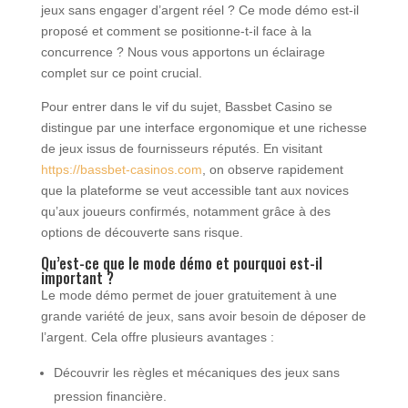
jeux sans engager d’argent réel ? Ce mode démo est-il
proposé et comment se positionne-t-il face à la
concurrence ? Nous vous apportons un éclairage
complet sur ce point crucial.
Pour entrer dans le vif du sujet, Bassbet Casino se
distingue par une interface ergonomique et une richesse
de jeux issus de fournisseurs réputés. En visitant
https://bassbet-casinos.com
, on observe rapidement
que la plateforme se veut accessible tant aux novices
qu’aux joueurs confirmés, notamment grâce à des
options de découverte sans risque.
Qu’est-ce que le mode démo et pourquoi est-il
important ?
Le mode démo permet de jouer gratuitement à une
grande variété de jeux, sans avoir besoin de déposer de
l’argent. Cela offre plusieurs avantages :
Découvrir les règles et mécaniques des jeux sans
pression financière.