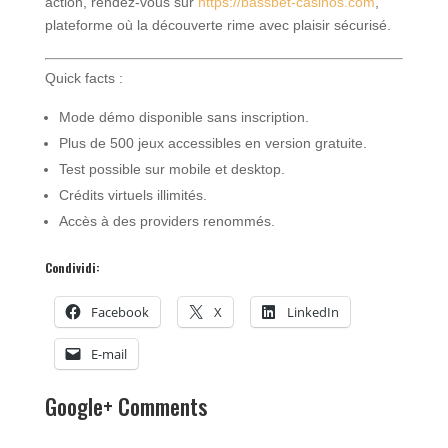
action, rendez-vous sur
https://bassbet-casinos.com
,
plateforme où la découverte rime avec plaisir sécurisé.
Quick facts :
Mode démo disponible sans inscription.
Plus de 500 jeux accessibles en version gratuite.
Test possible sur mobile et desktop.
Crédits virtuels illimités.
Accès à des providers renommés.
Condividi:
Facebook
X
LinkedIn
E-mail
Google+ Comments